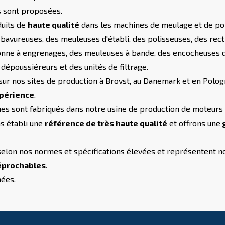
s sont proposées.
duits de
haute qualité
dans les machines de meulage et de pol
vureuses, des meuleuses d'établi, des polisseuses, des recti
nne à engrenages, des meuleuses à bande, des encocheuses d
 dépoussiéreurs et des unités de filtrage.
 sur nos sites de production à Brovst, au Danemark et en Po
expérience
.
s sont fabriqués dans notre usine de production de moteurs à
ns établi une
référence de très haute qualité
et offrons une
g
selon nos normes et spécifications élevées et représentent 
réprochables
.
nées.