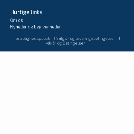
Hurtige links
Om os
Nyheder og begivenheder
Fortrolighedspolitik
l
Salgs- og leveringsbetingelser
l
Vilkår og Betingelser