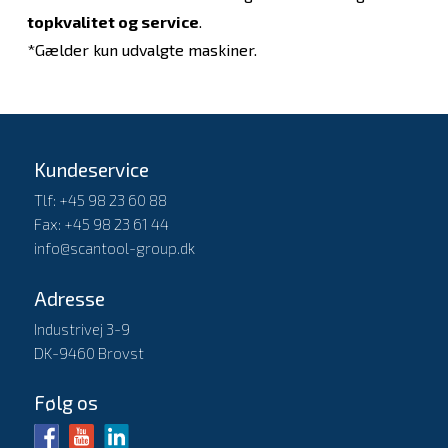
topkvalitet og service
.
*Gælder kun udvalgte maskiner.
Kundeservice
Tlf: +45 98 23 60 88
Fax: +45 98 23 61 44
info@scantool-group.dk
Adresse
Industrivej 3-9
DK-9460 Brovst
Følg os