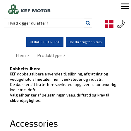
TILBAGE TIL GRUPPE
Har du brug for hjælp
/
/
Hjem
Produkttype
Dobbeltslibere
KEF dobbeltslibere anvendes til slibning, afgratning og
vedligehold af metalemner i værksteder og industri.
De dækker alt fra lettere værkstedsopgaver til kontinuerlig
industriel drift.
Valg afhænger af belastningsniveau, driftstid og krav til
slibenøjagtighed.
Accessories