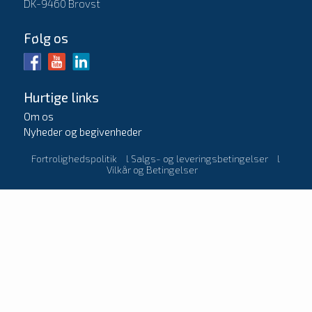
DK-9460 Brovst
Følg os
Hurtige links
Om os
Nyheder og begivenheder
Fortrolighedspolitik
l
Salgs- og leveringsbetingelser
l
Vilkår og Betingelser