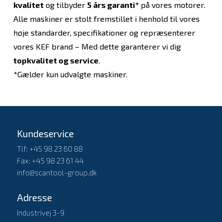
kvalitet
og tilbyder
5 års garanti*
på vores motorer.
Alle maskiner er stolt fremstillet i henhold til vores
høje standarder, specifikationer og repræsenterer
vores KEF brand – Med dette garanterer vi dig
topkvalitet og service
.
*Gælder kun udvalgte maskiner.
Kundeservice
Tlf: +45 98 23 60 88
Fax: +45 98 23 61 44
info@scantool-group.dk
Adresse
Industrivej 3-9